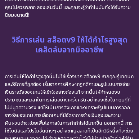
คุณไม่ควรพลาด ลองเล่นวันนี้ และคุณจะรู้ว่าทำไมมันถึงได้รับความ
นิยมขนาดนี้!
วิธีการเล่น สล็อตv9 ให้ได้กำไรสูงสุด
เคล็ดลับจากมืออาชีพ
การเล่นให้ได้กำไรสูงสุดนั้นไม่ใช่เรื่องยาก สล็อตv9 หากคุณรู้เทคนิค
และวิธีการที่ถูกต้อง เริ่มจากการศึกษากฎกติกาและรูปแบบการจ่าย
เงินรางวัลของเกมให้เข้าใจอย่างถ่องแท้ จากนั้นให้กำหนดงบ
ประมาณและเวลาในการเล่นอย่างเคร่งครัด อย่าหลงเชื่อในทฤษฎีที่
ไม่มีมูลความจริง แต่ให้เน้นการสังเกตและวิเคราะห์รูปแบบการออก
รางวัลของเกม การเลือกเกมที่มีอัตราการจ่ายเงินสูงและความ
ผันผวนต่ำจะช่วยเพิ่มโอกาสในการทำกำไรได้มากขึ้น นอกจากนี้ การ
ใช้โบนัสและโปรโมชั่นต่างๆ อย่างชาญฉลาดก็เป็นอีกวิธีหนึ่งที่จะช่วย
เพิ่มเงินทุนของคุณได้ ด้วยเหตุผลเหล่านี้ จึงไม่น่าแปลกใจที่ จะได้รับ