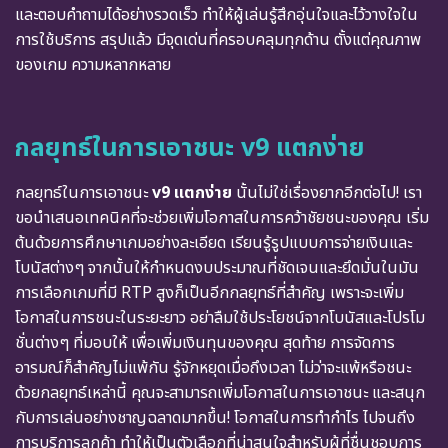
และตอบคำถามได้อย่างรวดเร็ว ทำให้ผู้เล่นรู้สึกอุ่นใจและไว้วางใจใน
การใช้บริการ สรุปแล้ว มีจุดเด่นที่ครอบคลุมทุกด้าน ตั้งแต่คุณภาพ
ของเกม ความหลากหลาย
กลยุทธ์ในการเอาชนะ v9 แตกง่าย
กลยุทธ์ในการเอาชนะ
v9 แตกง่าย
นั้นไม่ใช่เรื่องยากอีกต่อไป! เรา
ขอนำเสนอเทคนิคที่จะช่วยเพิ่มโอกาสในการคว้าชัยชนะของคุณ เริ่ม
ต้นด้วยการศึกษาเกมอย่างละเอียด เรียนรู้รูปแบบการจ่ายเงินและ
โบนัสต่างๆ จากนั้นให้กำหนดงบประมาณที่ชัดเจนและยึดมั่นในมัน
การเลือกเกมที่มี RTP สูงก็เป็นอีกกลยุทธ์ที่สำคัญ เพราะจะเพิ่ม
โอกาสในการชนะในระยะยาว อย่าลืมใช้ประโยชน์จากโบนัสและโปรโม
ชั่นต่างๆ ที่มอบให้ เพื่อเพิ่มเงินทุนของคุณ สุดท้าย การจัดการ
อารมณ์ก็สำคัญไม่แพ้กัน รู้จักหยุดเมื่อถึงเวลา ไม่ว่าจะแพ้หรือชนะ
ด้วยกลยุทธ์เหล่านี้ คุณจะสามารถเพิ่มโอกาสในการเอาชนะ และสนุก
กับการเล่นอย่างชาญฉลาดมากขึ้น! โอกาสในการทำกำไร ไปจนถึง
การบริการลูกค้า ทำให้เป็นตัวเลือกที่น่าสนใจสำหรับผู้ที่ชื่นชอบการ