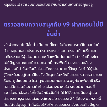
หลุดลอยไป เข้าร่วมเกมและสัมผัสกับความตื่นเต้นที่รอคุณอยู่
ตรวจสอบความสนุกกับ v9 ฝากถอนไม่มี
ขั้นต่ำ
v9 ฝากถอนไม่มีขั้นต่ำ เป็นเกมที่โดดเด่นในวงการคาสิโนออนไลน์
ด้วยเหตุผลหลายประการ ประการแรก ระบบการเล่นที่ราบรื่นและ
เสถียรช่วยให้ผู้เล่นสามารถเพลิดเพลินกับเกมได้อย่างต่อเนื่องโดย
ไม่มีปัญหาทางเทคนิค นอกจากนี้ กราฟิกที่สวยงามและเสียง
ประกอบที่น่าตื่นเต้นยังช่วยสร้างบรรยากาศที่ดึงดูดใจ ทำให้ผู้เล่น
รู้สึกเหมือนอยู่ในคาสิโนจริง อีกจุดเด่นหนึ่งคือความหลากหลายของ
ธีมและรูปแบบเกม ไม่ว่าคุณจะชอบเกมแนวผจญภัย แฟนตาซี หรือ
คลาสสิก เล่นมีโอกาสทำกำไรได้อย่างน่าพอใจ ระบบฝาก-ถอนที่
รวดเร็วและปลอดภัยก็เป็นอีกปัจจัยที่ทำให้ ได้รับความนิยม ผู้เล่น
สามารถทำธุรกรรมได้อย่างสะดวกสบายตลอด 24 ชั่วโมง นอกจากนี้
ทีมสนับสนุนลูกค้าที่พร้อมให้บริการตลอดเวลายังช่วยแก้ไขปัญหา