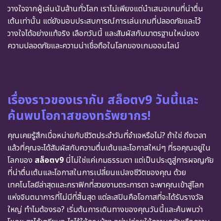
วางใจจากผู้เล่นนับล้านทั่วโลก เราไม่เพียงแต่นำเสนอเกมที่น่าตื่น
เต้นเท่านั้น แต่ยังมอบประสบการณ์การเล่นเกมที่ปลอดภัยและไว้
วางใจได้อย่างแท้จริง เลือกวันนี้ และสัมผัสกับมาตรฐานใหม่ของ
ความปลอดภัยและความน่าเชื่อถือในโลกของเกมออนไลน์
เรื่องราวของเรากับ สล็อตv9 วันนี้และ
ค้นพบโอกาสของทรัพยากร!
คุณเคยรู้สึกเบื่อหน่ายกับชีวิตประจำวันที่จำเจหรือไม่? ถ้าใช่ ถึงเวลา
แล้วที่คุณจะได้สัมผัสกับความตื่นเต้นและโอกาสใหม่ๆ ที่รอคุณอยู่ใน
โลกของ
สล็อตv9
นี่ไม่ใช่แค่เกมธรรมดา แต่เป็นประตูสู่การผจญภัย
ที่น่าตื่นเต้นและโอกาสในการเปลี่ยนแปลงชีวิตของคุณ ด้วย
เทคโนโลยีล่าสุดและกราฟิกที่สวยงามตระการตา จะพาคุณเข้าสู่โลก
แห่งจินตนาการที่ไม่มีที่สิ้นสุด แต่ละสปินคือโอกาสที่จะได้รับรางวัล
ใหญ่ ทำไมต้องรอ? เริ่มต้นการเดินทางของคุณวันนี้และค้นพบว่า